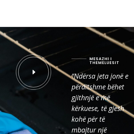
MESAZHI I
THEMELUESIT
“Ndërsa jeta jonë e
përditshme bëhet
gjithnjë e më
kërkuese, të gjesh
kohë për të
mbajtur një