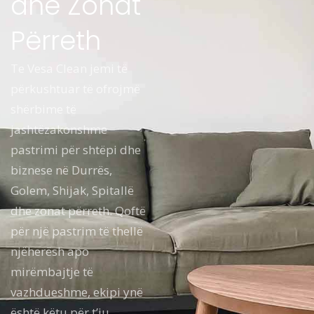
dhe Zonat
Përreth
Te Vesa Clean jemi të
përkushtuar të ofrojmë
shërbime të
jashtëzakonshme
pastrimi për shtëpi dhe
biznese në Durrës,
Golem, Shijak, Spitallë
dhe zonat përreth. Qoftë
për një pastrim të thellë
njëherësh apo
mirëmbajtje të
vazhdueshme, ekipi ynë
është këtu për t’ju