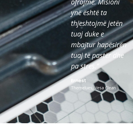
ofrojmë. Misioni
ynë është ta
thjeshtojmë jetën
tuaj duke e
mbajtur hapësirën
tuaj të pastër dhe
pa stres.”
Ernest
Themelues, Vesa Clean