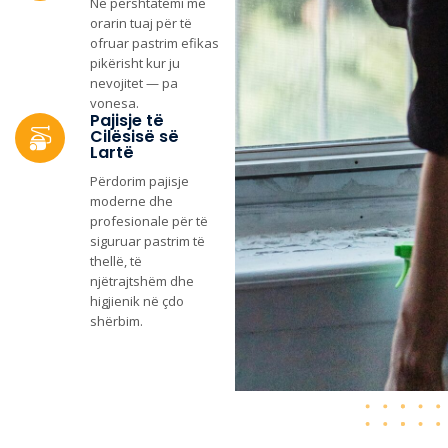
Ne përshtatemi me
orarin tuaj për të
ofruar pastrim efikas
pikërisht kur ju
nevojitet — pa
vonesa.
Pajisje të
Cilësisë së
Lartë
Përdorim pajisje
moderne dhe
profesionale për të
siguruar pastrim të
thellë, të
njëtrajtshëm dhe
higjienik në çdo
shërbim.