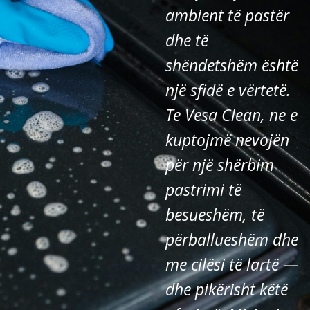
ambient të pastër
dhe të
shëndetshëm është
një sfidë e vërtetë.
Te Vesa Clean, ne e
kuptojmë nevojën
për një shërbim
pastrimi të
besueshëm, të
përballueshëm dhe
me cilësi të lartë —
dhe pikërisht këtë