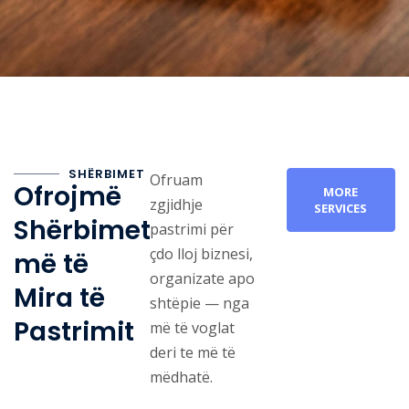
SHËRBIMET
Ofruam
Ofrojmë
MORE
zgjidhje
SERVICES
Shërbimet
pastrimi për
çdo lloj biznesi,
më të
organizate apo
Mira të
shtëpie — nga
Pastrimit
më të voglat
deri te më të
mëdhatë.