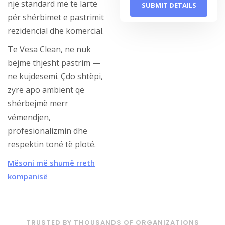
një standard më të lartë
për shërbimet e pastrimit
rezidencial dhe komercial.
Te Vesa Clean, ne nuk
bëjmë thjesht pastrim —
ne kujdesemi. Çdo shtëpi,
zyrë apo ambient që
shërbejmë merr
vëmendjen,
profesionalizmin dhe
respektin tonë të plotë.
Mësoni më shumë rreth
kompanisë
TRUSTED BY THOUSANDS OF ORGANIZATIONS