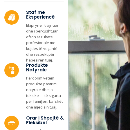
Staf me
Eksperiencë
Ekipi ynë i trajnuar
dhe i përkushtuar
ofron rezultate
profesionale me
kujdes të veçantë
dhe respekt për
hapësirën tuaj.
Produkte
Natyrale
Përdorim vetëm
produkte pastrimi
natyrale dhe jo
toksike — të sigurta
për familjen, kafshët
dhe mjedisin tuaj.
Orar i Shpejtë &
Fleksibël