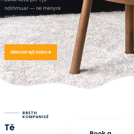
ndihmuar — në mënyrë
profesionale, efikase
dhe me çmime të
përballueshme.
KËRKONI NJË DEMO
RRETH
KOMPANISË
Të
Book a