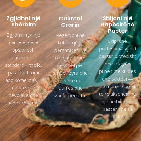
Zgjidhni një
Shijoni një
Caktoni
Shërbim
Hapësirë të
Orarin
Pastër
Zgjidhni nga një
Rezervoni në
Ekipi ynë
gamë e gjerë
kohën që ju
profesional vjen i
opsionesh
përshtatet. Ne
pajisur plotësisht
pastrimi —
ofrojmë orare
dhe e kryen
standard, i thellë,
fleksibël për
punën me kujdes
pas-tranferimi
shtëpi, zyra dhe
dhe saktësi —
apo komercial —
evente në
në mënyrë që ju
në bazë të
Durrës dhe
të relaksoheni në
nevojave dhe
zonat përreth.
një ambient të
hapësirës tuaj.
pastër dhe të
freskët.