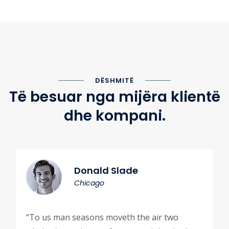
DËSHMITË
Të besuar nga mijëra klientë
dhe kompani.
Donald Slade
Chicago
“To us man seasons moveth the air two