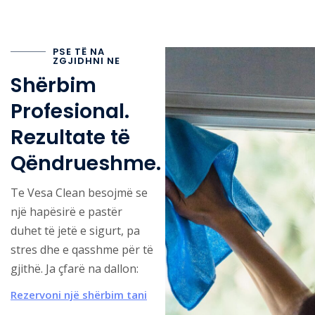
PSE TË NA
ZGJIDHNI NE
Shërbim
Profesional.
Rezultate të
Qëndrueshme.
Te Vesa Clean besojmë se
një hapësirë e pastër
duhet të jetë e sigurt, pa
stres dhe e qasshme për të
gjithë. Ja çfarë na dallon:
Rezervoni një shërbim tani